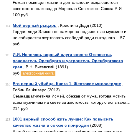
Роман посвящен жизни и деятельности выдающегося
советского полководца Маршала Советского Союза Р. Я…
100 руб
Мой верный рыцарь
, Кристина Додд (2010)
114
Гордая леди Элисон не намерена подчиняться мужчине и
не собирается жертвовать свободой ради выгодного… 57
руб
И.И. Неплюев, верный слуга своего Отечества,
115
основатель Оренбурга и устроитель Оренбургского
края
, В.Н. Витевский (1891)
руб
электронная книга
Его верный убийца. Книга 1. Жестокое милосердие
,
116
Робин Ла Фиверс (2013)
Семнадцатилетняя Исмэй, сбежав от мужа, готова мстить
всем мужчинам на свете за жестокость, которую испытала…
214 руб
1001 верный способ жить лучше: Как повысить
117
качество жизни в союзе с природой
(2008)
В этой суперполезной книге вы найдете сотни советов о