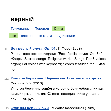
верный
Толкование
Перевод
Книги
все
электронные книги
аудиокниги
Вот верный слуга, Op. 54
, Г. Форе (1889)
111
Репринтное нотное издание "Ecce fidelis servus, Op. 54" .
Жанры: Sacred songs; Religious works; Songs; For 3 voices,
organ; For voices with keyboard; Scores featuring the… 459
руб
Уинстон Черчилль. Верный пес Британской короны
,
112
Соколов Б.В. (2013)
Уинстон Черчилль вошёл в историю Великобритании как
самый яркий политик XX века, находившийся у власти
при… 196 руб
Отчизны верный сын
, Михаил Колесников (1989)
113