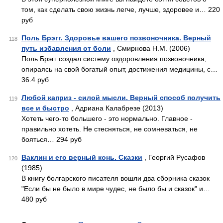
том, как сделать свою жизнь легче, лучше, здоровее и… 220
руб
Поль Брэгг. Здоровье вашего позвоночника. Верный
118
путь избавления от боли
, Смирнова Н.М. (2006)
Поль Брэгг создал систему оздоровления позвоночника,
опираясь на свой богатый опыт, достижения медицины, с…
36.4 руб
Любой каприз - силой мысли. Верный способ получить
119
все и быстро
, Адриана Калабрезе (2013)
Хотеть чего-то большего - это нормально. Главное -
правильно хотеть. Не стесняться, не сомневаться, не
бояться… 294 руб
Ваклин и его верный конь. Сказки
, Георгий Русафов
120
(1985)
В книгу болгарского писателя вошли два сборника сказок
"Если бы не было в мире чудес, не было бы и сказок" и…
480 руб